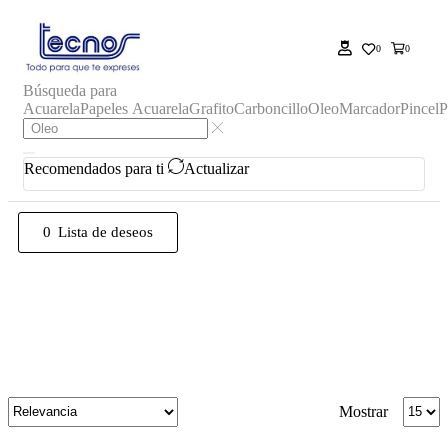
0
0
Búsqueda para
Acuarela
Papeles Acuarela
Grafito
Carboncillo
Oleo
Marcador
Pincel
P
Recomendados para ti
Actualizar
0
Lista de deseos
Inicio
Tienda
RESULTADOS DE BÚSQUEDA
PARA “ OLEO”
Mostrar